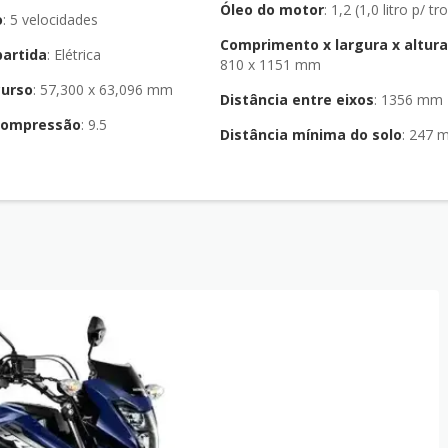
Óleo do motor
: 1,2 (1,0 litro p/ tr
o
: 5 velocidades
Comprimento x largura x altur
partida
: Elétrica
810 x 1151 mm
curso
: 57,300 x 63,096 mm
Distância entre eixos
: 1356 mm
compressão
: 9.5
Distância mínima do solo
: 247