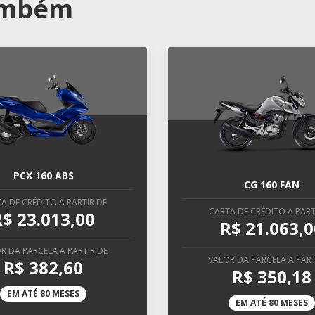
também
PCX 160 ABS
CG 160 FAN
A DE CRÉDITO A PARTIR DE
CARTA DE CRÉDITO A PART
R$ 23.013,00
R$ 21.063,0
R DA PARCELA A PARTIR DE
VALOR DA PARCELA A PART
R$ 382,60
R$ 350,18
EM ATÉ 80 MESES
EM ATÉ 80 MESES