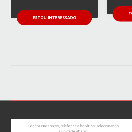
E
ESTOU INTERESSADO
Confira endereços, telefones e horários, selecionando
a unidade abaixo: