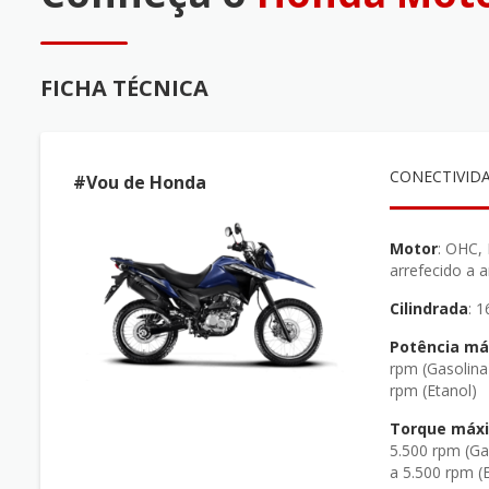
FICHA TÉCNICA
CONECTIVID
#Vou de Honda
Motor
: OHC, Monocilíndrico 4 tempos,
arrefecido a a
Cilindrada
: 
Potência m
rpm (Gasolina
rpm (Etanol)
Torque máx
5.500 rpm (Ga
a 5.500 rpm (