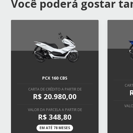
Você poderá gostar 
PCX 160 CBS
CART
CARTA DE CRÉDITO A PARTIR DE
R$ 20.980,00
VALO
VALOR DA PARCELA A PARTIR DE
R$ 348,80
EM ATÉ 78 MESES