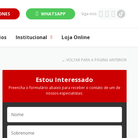
ONES
WHATSAPP
Siga-nos:
ios
Institucional
Loja Online
←
VOLTAR PARA A PÁGINA ANTERIOR
Estou Interessado
Preencha o formulário abaixo para receber o contato de um de
nossos especialistas: