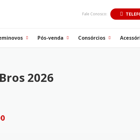
TELEF
Fale Conosco:
eminovos
Pós-venda
Consórcios
Acessór
Bros 2026
00