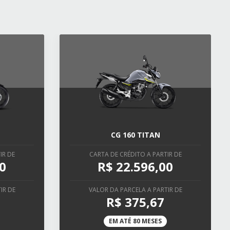
CG 160 TITAN
IR DE
CARTA DE CRÉDITO A PARTIR DE
0
R$ 22.596,00
IR DE
VALOR DA PARCELA A PARTIR DE
R$ 375,67
EM ATÉ 80 MESES