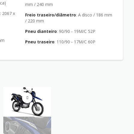
oca)
mm / 240 mm
a
: 2067 x
Freio traseiro/diâmetro
: A disco / 186 mm
/ 220 mm
Pneu dianteiro
: 90/90 - 19M/C 52P
 mm
Pneu traseiro
: 110/90 - 17M/C 60P