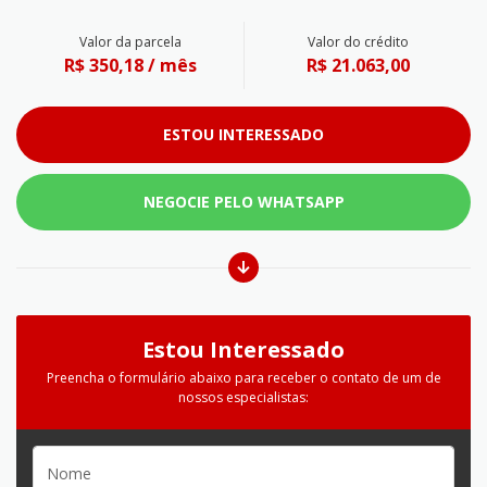
Valor da parcela
Valor do crédito
R$ 350,18 / mês
R$ 21.063,00
ESTOU INTERESSADO
NEGOCIE PELO WHATSAPP
Estou Interessado
Preencha o formulário abaixo para receber o contato de um de
nossos especialistas: