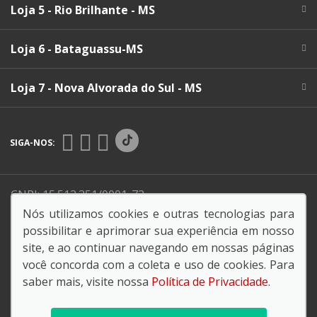
Loja 5 - Rio Brilhante - MS
Loja 6 - Bataguassu-MS
Loja 7 - Nova Alvorada do Sul - MS
SIGA-NOS:
CNPJ: 15.513.351/0001-73
Nós utilizamos cookies e outras tecnologias para
possibilitar e aprimorar sua experiência em nosso
Razão Social:
ENDO COMERCIO DE VEICULOS LTDA
site, e ao continuar navegando em nossas páginas
você concorda com a coleta e uso de cookies. Para
Endereço Matriz:
Av. Marcelino Pires, 3385 - Jardim
saber mais, visite nossa
Política de Privacidade
.
Caramuru - Dourados-MS