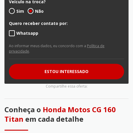
Veículo na troca?
Sim
Não
Quero receber contato por:
Whatsapp
Ao informar meus dados, eu concordo com a
Política de
privacidade
.
ESTOU INTERESSADO
Compartilhe essa oferta:
Conheça o
Honda Motos CG 160
Titan
em cada detalhe