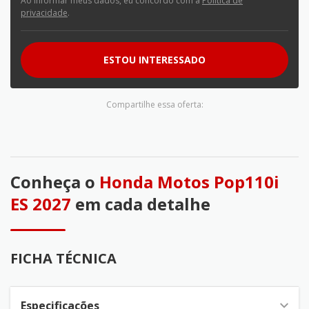
Ao informar meus dados, eu concordo com a
Política de
privacidade
.
ESTOU INTERESSADO
Compartilhe essa oferta:
Conheça o
Honda Motos Pop110i
ES 2027
em cada detalhe
FICHA TÉCNICA
Especificações