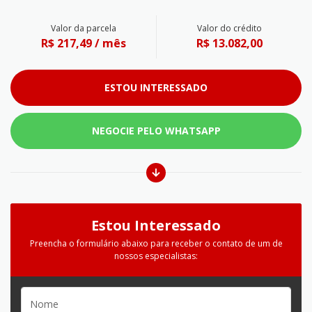
Valor da parcela
Valor do crédito
R$ 217,49 / mês
R$ 13.082,00
ESTOU INTERESSADO
NEGOCIE PELO WHATSAPP
Estou Interessado
Preencha o formulário abaixo para receber o contato de um de
nossos especialistas: