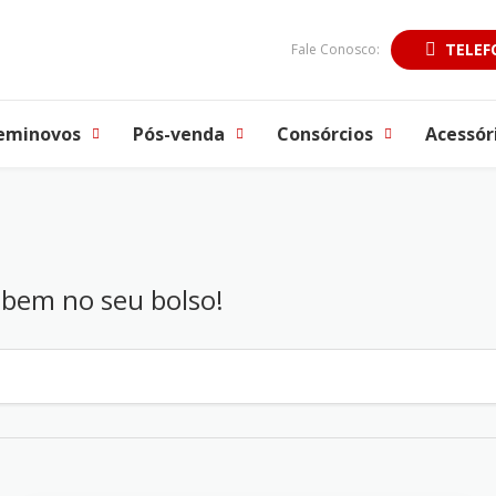
TELEF
Fale Conosco:
eminovos
Pós-venda
Consórcios
Acessór
abem no seu bolso!