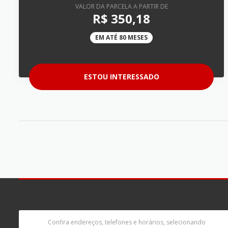
VALOR DA PARCELA A PARTIR DE
R$ 350,18
EM ATÉ 80 MESES
ESTOU INTERESSADO
Confira endereços, telefones e horários, selecionando